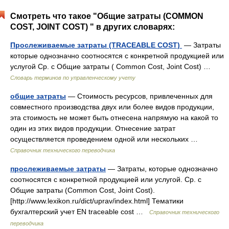
Смотреть что такое "Общие затраты (COMMON
COST, JOINT COST) " в других словарях:
Прослеживаемые затраты (TRACEABLE COST)
— Затраты
которые однозначно соотносятся с конкретной продукцией или
услугой Ср. с Общие затраты ( Common Cost, Joint Cost) …
Словарь терминов по управленческому учету
общие затраты
— Стоимость ресурсов, привлеченных для
совместного производства двух или более видов продукции,
эта стоимость не может быть отнесена напрямую на какой то
один из этих видов продукции. Отнесение затрат
осуществляется проведением одной или нескольких …
Справочник технического переводчика
прослеживаемые затраты
— Затраты, которые однозначно
соотносятся с конкретной продукцией или услугой. Ср. с
Общие затраты (Common Cost, Joint Cost).
[http://www.lexikon.ru/dict/uprav/index.html] Тематики
бухгалтерский учет EN traceable cost …
Справочник технического
переводчика